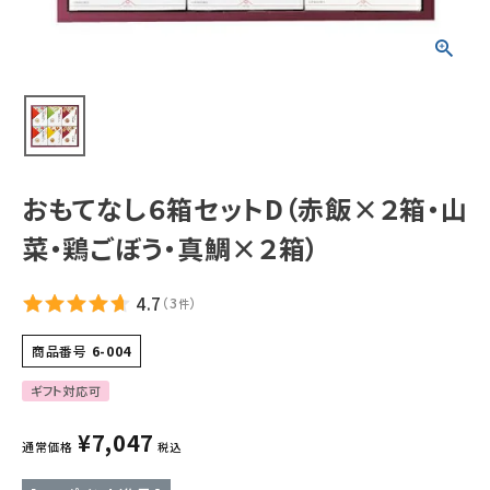
ギフトから探す
お試しセットから探す
定期便から探す
出雲のおもてなしシリーズから探す
おもてなし６箱セットD（赤飯×２箱・山
菜・鶏ごぼう・真鯛×２箱）
長期保存食（非常食）から探す
4.7
（
3
）
件
まごころお赤飯・その他から探す
商品番号
6-004
コンテンツ
ギフト対応可
お知らせ
¥
7,047
通常価格
税込
読み物