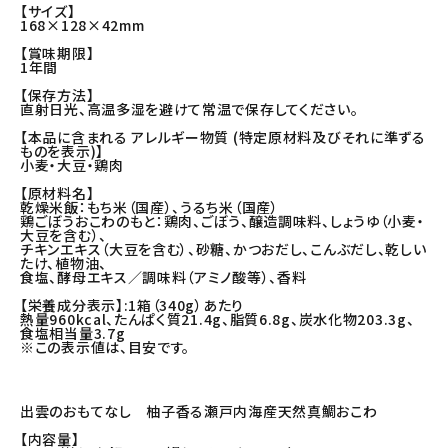
【サイズ】
168×128×42mm
【賞味期限】
1年間
【保存方法】
直射日光、高温多湿を避けて常温で保存してください。
【本品に含まれる アレルギー物質 (特定原材料及びそれに準ずる
ものを表示)】
小麦・大豆・鶏肉
【原材料名】
乾燥米飯：もち米（国産）、うるち米（国産）
鶏ごぼうおこわのもと：鶏肉、ごぼう、醸造調味料、しょうゆ（小麦・
大豆を含む）、
チキンエキス（大豆を含む）、砂糖、かつおだし、こんぶだし、乾しい
たけ、植物油、
食塩、酵母エキス／調味料（アミノ酸等）、香料
【栄養成分表示】:1箱（340g）あたり
熱量960kcal、たんぱく質21.4g、脂質6.8g、炭水化物203.3g、
食塩相当量3.7g
※この表示値は、目安です。
出雲のおもてなし 柚子香る瀬戸内海産天然真鯛おこわ
【内容量】