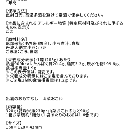
1年間
【保存方法】
直射日光、高温多湿を避けて常温で保存してください。
【本品に含まれる アレルギー物質 (特定原材料及びそれに準ずる
ものを表示)】
ごま
【原材料名】
乾燥米飯：もち米（国産）、小豆煮汁、食塩
丹波大納言小豆：小豆
ごま塩：ごま、食塩
【栄養成分表示】:1箱（283g）あたり
熱量909kcal、たんぱく質20.4g、脂質3.2g、炭水化物199.6g、
食塩相当量1.9g
※この表示値は、目安です。
※栄養成分表示にはごま塩を含んでおります。
※ごま塩1袋の食塩相当量は1.2ｇです。
出雲のおもてなし 山菜おこわ
【内容量】
320g（乾燥米飯230g・山菜おこわのもと90g）
1箱お茶碗約3膳分（１袋あたりのお米は1.6合です）
【サイズ】
168×128×42mm