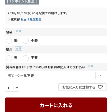
[
70
ポイント進呈 ]
INFORMATION
2026/08/19（水）
に
宅配便
でお届けします。
東京都
お届け先を変更
ご利用ガイド
プライバシーポリシー
包装
(必
特定商取引法について
要
不要
須)
お問い合わせ
熨斗
(必
要
不要
須)
熨斗表書き（※デザインのしはお名前の記入はできません）
(必
須)
お気に入りに登録する
カートに入れる