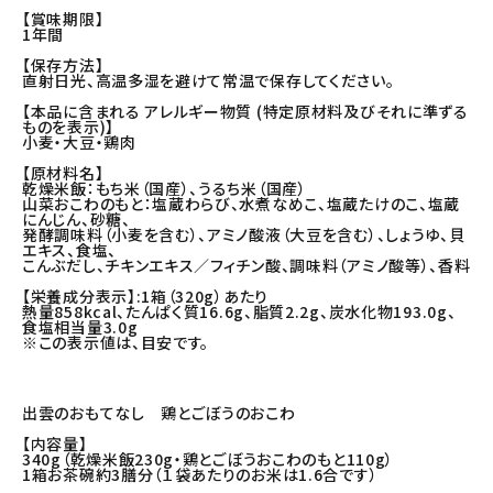
【賞味期限】
1年間
【保存方法】
直射日光、高温多湿を避けて常温で保存してください。
【本品に含まれる アレルギー物質 (特定原材料及びそれに準ずる
ものを表示)】
小麦・大豆・鶏肉
【原材料名】
乾燥米飯：もち米（国産）、うるち米（国産）
山菜おこわのもと：塩蔵わらび、水煮なめこ、塩蔵たけのこ、塩蔵
にんじん、砂糖、
発酵調味料（小麦を含む）、アミノ酸液（大豆を含む）、しょうゆ、貝
エキス、食塩、
こんぶだし、チキンエキス／フィチン酸、調味料（アミノ酸等）、香料
【栄養成分表示】:1箱（320g）あたり
熱量858kcal、たんぱく質16.6g、脂質2.2g、炭水化物193.0g、
食塩相当量3.0g
※この表示値は、目安です。
出雲のおもてなし 鶏とごぼうのおこわ
【内容量】
340g（乾燥米飯230g・鶏とごぼうおこわのもと110g）
1箱お茶碗約3膳分（１袋あたりのお米は1.6合です）