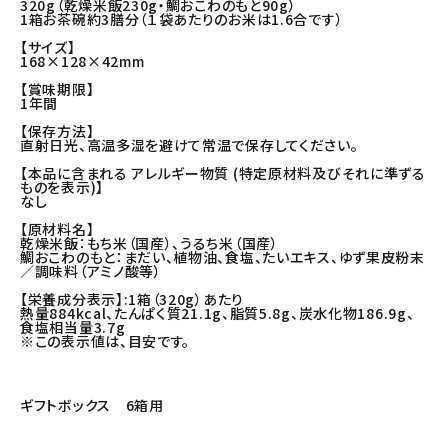
320g（乾燥米飯230g・鯛おこわのもと90g）
1箱お茶碗約3膳分（１袋あたりのお米は1.6合です）
【サイズ】
168×128×42mm
【賞味期限】
1年間
【保存方法】
直射日光、高温多湿を避けて常温で保存してください。
【本品に含まれる アレルギー物質 (特定原材料及びそれに準ずる
ものを表示)】
なし
【原材料名】
乾燥米飯：もち米（国産）、うるち米（国産）
鯛おこわのもと：まだい、植物油、食塩、たいエキス、ゆず果皮粉末
／調味料（アミノ酸等）
【栄養成分表示】:1箱（320g）あたり
熱量884kcal、たんぱく質21.1g、脂質5.8g、炭水化物186.9g、
食塩相当量3.7g
※この表示値は、目安です。
ギフトボックス 6箱用