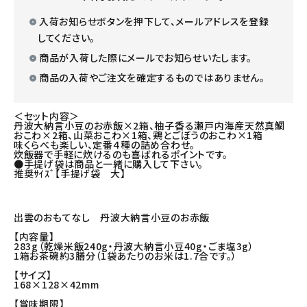
入荷お知らせボタンを押下して、メールアドレスを登録
してください。
商品が入荷した際にメールでお知らせいたします。
商品の入荷やご注文を確定するものではありません。
＜セット内容＞
丹波大納言小豆のお赤飯×2箱、柚子香る瀬戸内海産天然真鯛
おこわ×2箱、山菜おこわ×1箱、鶏とごぼうのおこわ×1箱
味くらべも楽しい、定番４種の詰め合わせ。
炊飯器で手軽に炊けるのも喜ばれるポイントです。
●手提げ袋は商品と一緒に購入して下さい。
推奨ｻｲｽﾞ【手提げ袋 大】
出雲のおもてなし 丹波大納言小豆のお赤飯
【内容量】
283g（乾燥米飯240g・丹波大納言小豆40g・ごま塩3g）
1箱お茶碗約3膳分（1袋あたりのお米は1.7合です。）
【サイズ】
168×128×42mm
【賞味期限】