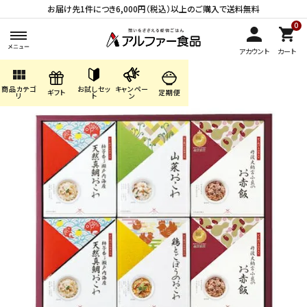
お届け先1件につき6,000円（税込）以上のご購入で送料無料
0
アカウント
カート
view_module
商品カテゴ
お試しセッ
キャンペー
search
ギフト
定期便
リ
ト
ン
ACCOUNT MENU
ようこそ ゲスト 様
meeting_room
person
ログイン
会員登録
商品カテゴリから探す
キャンペーン・季節商品・
数量限定から探す