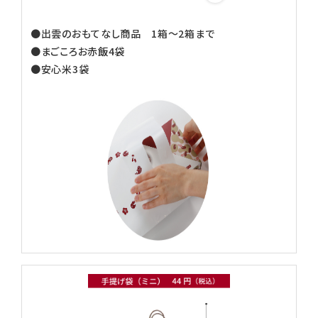
●出雲のおもてなし商品 1箱～2箱まで
●まごころお赤飯4袋
●安心米3袋