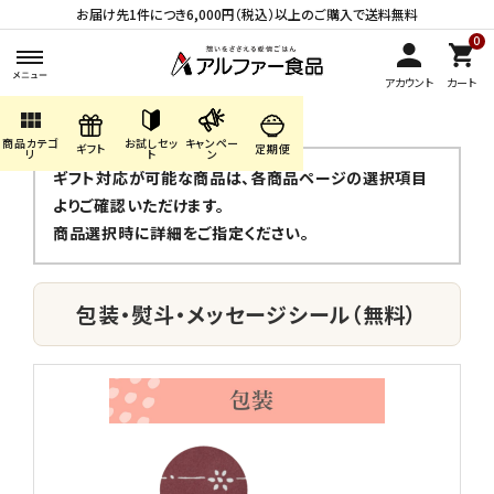
お届け先1件につき6,000円（税込）以上のご購入で送料無料
0
アカウント
カート
view_module
商品カテゴ
お試しセッ
キャンペー
search
ギフト
定期便
リ
ト
ン
ギフト対応が可能な商品は、各商品ページの選択項目
よりご確認いただけます。
商品選択時に詳細をご指定ください。
ACCOUNT MENU
ようこそ ゲスト 様
包装・熨斗・メッセージシール（無料）
meeting_room
person
ログイン
会員登録
商品カテゴリから探す
キャンペーン・季節商品・
数量限定から探す