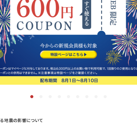
ぷちっともち玄米
おかゆ（レトルト）
まごころお赤飯・その他
お試しセット
する地震の影響について