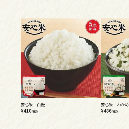
安心米 白飯
安心米 わかめ
¥
410
¥
486
税込
税込