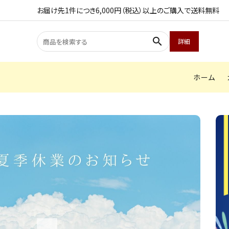
お届け先1件につき6,000円（税込）以上のご購入で送料無料
search
詳細
ホーム
search
ACCOUNT MENU
ようこそ ゲスト 様
meeting_room
person
ログイン
会員登録
商品カテゴリから探す