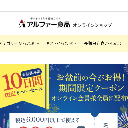
カテゴリーから選ぶ
ギフトから選ぶ
長期保存食から選ぶ
2,000円～2,999円
安心米（アルファ
3,000円～3
化米）
長期保存食（非常食）
手提げ袋
BOX
サクッとライス
出雲のおもてなし（お赤飯・おこわ）