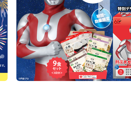
からだを想う 野菜スープ
お米de安心 米粉のクッキー
訳あり