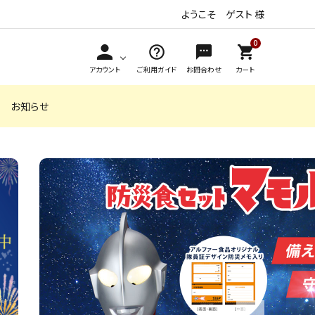
ようこそ ゲスト 様
0
アカウント
ご利用ガイド
お問合わせ
カート
お知らせ
,999円
安心米クイック
4,000円～4,999円
おかゆ（レトル
5,000円以上
からだを想う
（アルファ化米）
ト）
野菜スープ
アソートギフト
おこげ（ライスス
お米de安心 米
ナック）
粉のクッキー
長期保存食（非常食）