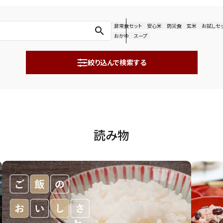
非常食セット
安心米
防災食
玄米
お試しセ
search
おかゆ
スープ
絞り込んで検索する
読み物