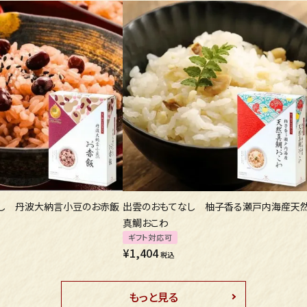
し 丹波大納言小豆のお赤飯
出雲のおもてなし 柚子香る瀬戸内海産天
真鯛おこわ
ギフト対応可
¥
1,404
税込
もっと見る