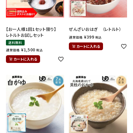
ギフトから探す
お試しセットから探す
【お一人様1回1セット限り】
ぜんざいおはぎ （レトルト）
レトルトお試しセット
¥
399
通常価格
税込
定期便から探す
送料無料
カートに入れる
¥
1,500
通常価格
税込
出雲のおもてなしシリーズから探す
カートに入れる
長期保存食（非常食）から探す
まごころお赤飯・その他から探す
コンテンツ
お知らせ
読み物