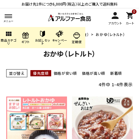
お届け先1件につき6,000円（税込）以上のご購入で送料無料
0
アカウント
カート
view_module
HOME
商品カテゴリ
長期保存食（非常食）
おかゆ（レトルト）
商品カテゴ
お試しセッ
キャンペー
search
ギフト
定期便
リ
ト
ン
おかゆ（レトルト）
ACCOUNT MENU
並び替え
優先度順
価格が安い順
価格が高い順
新着順
ようこそ ゲスト 様
4
件中
1
-
4
件表示
meeting_room
person
ログイン
会員登録
商品カテゴリから探す
キャンペーン・季節商品・
数量限定から探す