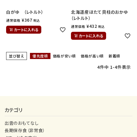
INFORMATION
白がゆ （レトルト）
北海道産ほたて貝柱のおかゆ
（レトルト）
¥
367
通常価格
税込
ご利用ガイド
¥
432
通常価格
税込
カートに入れる
プライバシーポリシー
カートに入れる
特定商取引法について
並び替え
優先度順
価格が安い順
価格が高い順
新着順
お問い合わせ
4
件中
1
-
4
件表示
カテゴリ
出雲のおもてなし
長期保存食（非常食）