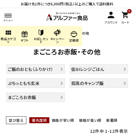
お届け先1件につき6,000円（税込）以上のご購入で送料無料
0
アカウント
カート
view_module
HOME
商品カテゴリ
まごころお赤飯・その他
商品カテゴ
お試しセッ
キャンペー
search
ギフト
定期便
リ
ト
ン
まごころお赤飯・その他
ACCOUNT MENU
ご飯のおとも（ふりかけ）
低GIレンジごはん
ようこそ ゲスト 様
ぷちっともち玄米
孤高のキャンプ飯
meeting_room
person
ログイン
会員登録
まごころお赤飯
商品カテゴリから探す
キャンペーン・季節商品・
並び替え
優先度順
価格が安い順
価格が高い順
新着順
数量限定から探す
12
件中
1
-
12
件表示