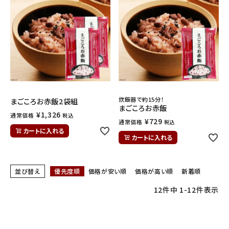
炊飯器で約15分！
まごころお赤飯2袋組
まごころお赤飯
¥
1,326
通常価格
税込
¥
729
通常価格
税込
カートに入れる
カートに入れる
並び替え
優先度順
価格が安い順
価格が高い順
新着順
12
件中
1
-
12
件表示