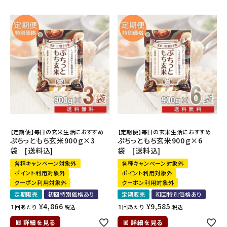
ギフトから探す
お試しセットから探す
定期便から探す
出雲のおもてなしシリーズから探す
長期保存食（非常食）から探す
【定期便】毎日の玄米生活におすすめ
【定期便】毎日の玄米生活におすすめ
ぷちっともち玄米900ｇ×3
ぷちっともち玄米900ｇ×6
まごころお赤飯・その他から探す
袋 [送料込]
袋 [送料込]
各種キャンペーン対象外
各種キャンペーン対象外
コンテンツ
ポイント利用対象外
ポイント利用対象外
クーポン利用対象外
クーポン利用対象外
定期販売
初回特別価格あり
定期販売
初回特別価格あり
お知らせ
¥
4,866
¥
9,585
１回あたり
１回あたり
税込
税込
読み物
詳細を見る
詳細を見る