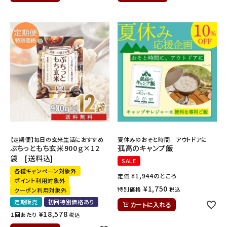
INFORMATION
ご利用ガイド
プライバシーポリシー
特定商取引法について
お問い合わせ
【定期便】毎日の玄米生活におすすめ
夏休みのおそと時間 アウトドアに
ぷちっともち玄米900ｇ×12
孤高のキャンプ飯
袋 [送料込]
SALE
各種キャンペーン対象外
¥
1,944
のところ
定価
ポイント利用対象外
¥
1,750
特別価格
税込
クーポン利用対象外
定期販売
初回特別価格あり
カートに入れる
¥
18,578
１回あたり
税込