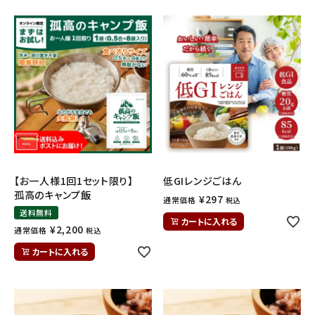
【お一人様1回1セット限り】
低GIレンジごはん
孤高のキャンプ飯
¥
297
通常価格
税込
送料無料
カートに入れる
¥
2,200
通常価格
税込
カートに入れる