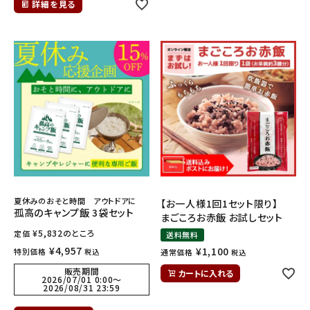
詳細を見る
夏休みのおそと時間 アウトドアに
【お一人様1回1セット限り】
孤高のキャンプ飯 3袋セット
まごころお赤飯 お試しセット
¥
5,832
のところ
定価
送料無料
¥
4,957
¥
1,100
特別価格
税込
通常価格
税込
販売期間
カートに入れる
2026/07/01 0:00
〜
2026/08/31 23:59