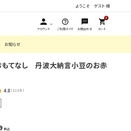
ようこそ ゲスト 様
0
アカウント
ご利用ガイド
お問合わせ
カート
お知らせ
おもてなし 丹波大納言小豆のお赤
,999円
安心米クイック
4,000円～4,999円
おかゆ（レトル
5,000円以上
からだを想う
（アルファ化米）
ト）
野菜スープ
アソートギフト
おこげ（ライスス
お米de安心 米
ナック）
粉のクッキー
4.8
（
212
）
件
長期保存食（非常食）
9
税込