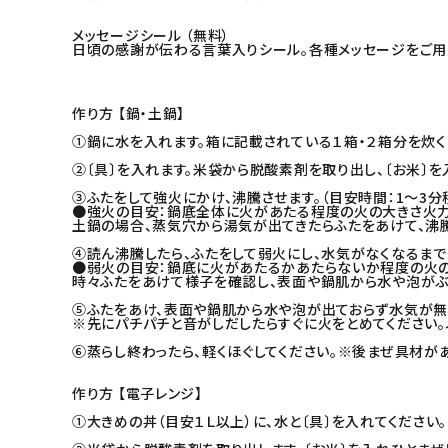
メッセージシール （無料）
日頃の感謝が伝わる言葉入りシール。各種メッセージをご用
作り方 【鍋・土鍋】
①鍋に水を入れます。箱に記載されている１箱・２箱分を炊く
②〔具〕を入れます。米袋から脱酸素剤を取り出し、〔お米〕を
③ふたをして強火にかけ、沸騰させます。（目安時間：1～3分
●強火の目安：鍋底全体に火があたる程度の火の大きさ火力
土鍋の場合、蒸気穴から湯気が出てきたらふたをあけて、沸騰
④読ん沸騰したら、ふたをして弱火にし、水気がなくなるまで加
●弱火の目安：鍋底に火があたるかあたらないか程度の火
時々ふたをあけて様子を確認し、表面や鍋肌から水や泡がぶ
⑤ふたをあけ、表面や鍋肌から水や泡が出ておらず水気が無く
※先にパチパチと音がしだしたらすぐに火をとめてください。ふ
⑥蒸らし終わったら、軽くほぐしてください。※後まぜ具材が
作り方 【電子レンジ】
①大きめの丼（目安１Ｌ以上）に、水と〔具〕を入れてください。