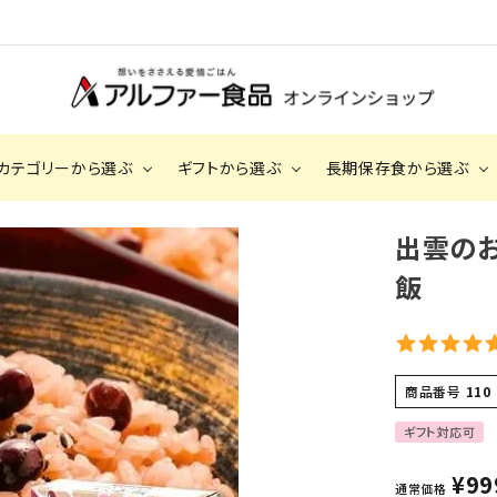
カテゴリーから選ぶ
ギフトから選ぶ
長期保存食から選ぶ
出雲の
2,000円～2,999円
安心米（アルファ
3,000円～3
化米）
飯
長期保存食（非常食）
手提げ袋
BOX
サクッとライス
出雲のおもてなし（お赤飯・おこわ）
商品番号
110
ギフト対応可
¥
99
通常価格