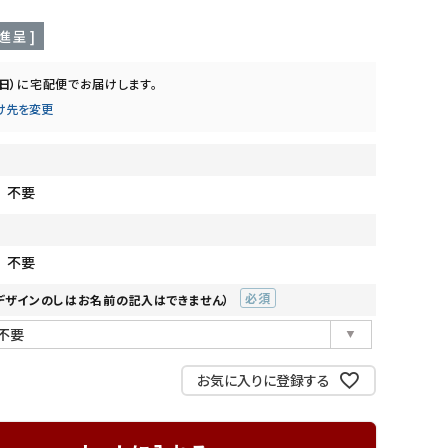
からだを想う 野菜スープ
お米de安心 米粉のクッキー
進呈 ]
（日）
に
宅配便
でお届けします。
け先を変更
訳あり
不要
不要
デザインのしはお名前の記入はできません）
(必
須)
お気に入りに登録する