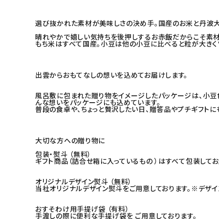
選び抜かれた素材が美味しさの決め手。国産のお米と丹波
晴れやかで嬉しい気持ちを後押しするお赤飯だからこそ素材
もち米はすべて国産。小豆は他の小豆に比べると粒が大きく
出雲からおもてなしの想いを込めてお届けします。
風呂敷に包まれた贈り物をイメージしたパッケージは、小豆色
んな想いをパッケージにも込めています。
普段の食卓や、ちょっと贅沢したい日、贈答品やプチギフトに
大切な方への贈り物に
包装・熨斗 （無料）
ギフト商品（詰合せ箱に入っているもの ）はすべて包装してお
オリジナルデザイン熨斗 （無料）
当社オリジナルデザイン熨斗をご用意しております。※デザ
おすそわけ用手提げ袋 （有料）
手渡しの際に便利な手提げ袋を ご用意しております。