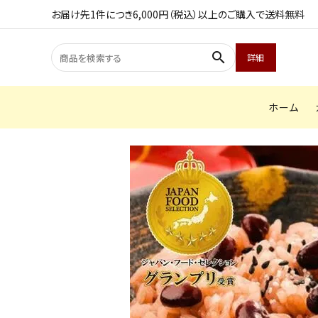
お届け先1件につき6,000円（税込）以上のご購入で送料無料
search
詳細
ホーム
search
ACCOUNT MENU
ようこそ ゲスト 様
meeting_room
person
ログイン
会員登録
商品カテゴリから探す