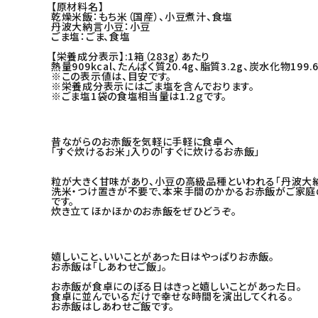
【原材料名】
乾燥米飯：もち米（国産）、小豆煮汁、食塩
丹波大納言小豆：小豆
ごま塩：ごま、食塩
【栄養成分表示】:1箱（283g）あたり
熱量909kcal、たんぱく質20.4g、脂質3.2g、炭水化物199.
※この表示値は、目安です。
※栄養成分表示にはごま塩を含んでおります。
※ごま塩1袋の食塩相当量は1.2ｇです。
昔ながらのお赤飯を気軽に手軽に食卓へ
「すぐ炊けるお米」入りの「すぐに炊けるお赤飯」
粒が大きく甘味があり、小豆の高級品種といわれる「丹波大納
洗米・つけ置きが不要で、本来手間のかかるお赤飯がご家庭
です。
炊き立てほかほかのお赤飯をぜひどうぞ。
嬉しいこと、いいことがあった日はやっぱりお赤飯。
お赤飯は「しあわせご飯」。
お赤飯が食卓にのぼる日はきっと嬉しいことがあった日。
食卓に並んでいるだけで幸せな時間を演出してくれる。
お赤飯はしあわせご飯です。