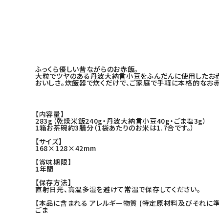
ふっくら優しい昔ながらのお赤飯。
大粒でツヤのある丹波大納言小豆をふんだんに使用したお
おいしさ。炊飯器で炊くだけで、ご家庭で手軽に本格的なお
【内容量】
283g（乾燥米飯240g・丹波大納言小豆40g・ごま塩3g）
1箱お茶碗約3膳分（1袋あたりのお米は1.7合です。）
【サイズ】
168×128×42mm
【賞味期限】
1年間
【保存方法】
直射日光、高温多湿を避けて常温で保存してください。
【本品に含まれる アレルギー物質 (特定原材料及びそれに準
ごま