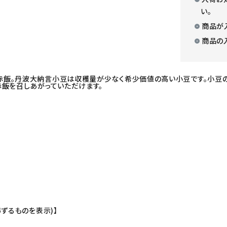
い。
商品が
商品の
赤飯。丹波大納言小豆は収穫量が少なく希少価値の高い小豆です。小豆
赤飯を召しあがっていただけます。
ずるものを表示)】