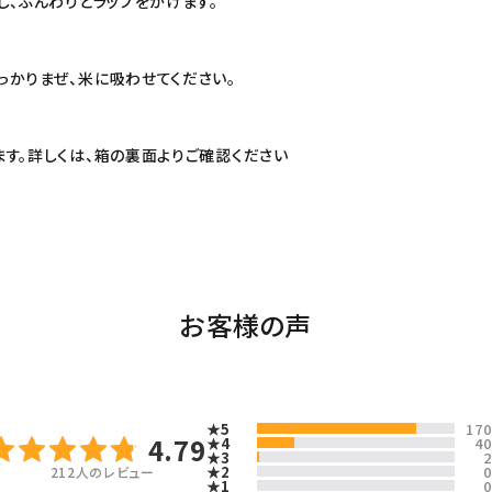
し、ふんわりとラップをかけます。
かりまぜ、米に吸わせてください。
す。詳しくは、箱の裏面よりご確認ください
お客様の声
★5
170
4.79
★4
40
★3
2
★2
0
212
人のレビュー
★1
0