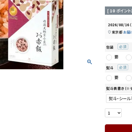
ぷちっともち玄米
おかゆ（レトルト）
[
10
ポイント
2026/08/16
東京都
お届
まごころお赤飯・その他
お試しセット
包装
(必
要
須)
熨斗
(必
要
須)
熨斗表書き（※