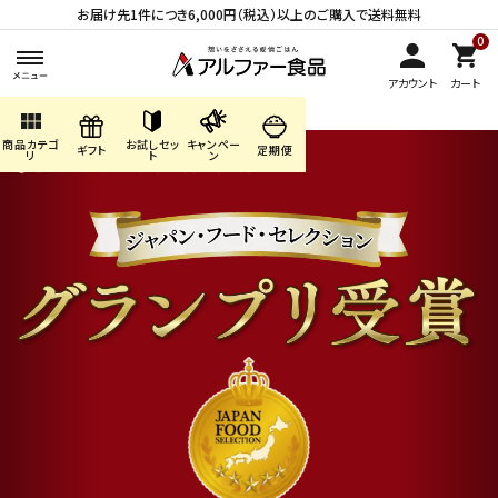
お届け先1件につき6,000円（税込）以上のご購入で送料無料
0
アカウント
カート
view_module
商品カテゴ
お試しセッ
キャンペー
search
ギフト
定期便
リ
ト
ン
ACCOUNT MENU
ようこそ ゲスト 様
meeting_room
person
ログイン
会員登録
商品カテゴリから探す
キャンペーン・季節商品・
数量限定から探す