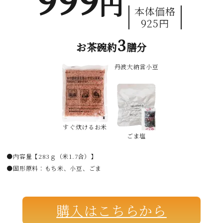
円
本体価格
925円
3
お茶碗約
膳分
丹波大納言小豆
すぐ炊けるお米
ごま塩
●内容量【283ｇ（米1.7合）】
●固形原料：もち米、小豆、ごま
購入はこちらから