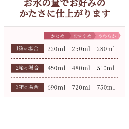
お水の量でお好みの
かたさに仕上がります
かため
おすすめ
やわらか
1箱
場合
220ml
250ml
280ml
の
2箱
場合
450ml
480ml
510ml
の
3箱
場合
690ml
720ml
750ml
の