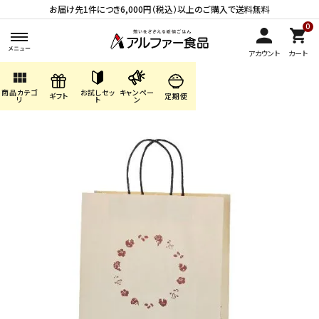
お届け先1件につき6,000円（税込）以上のご購入で送料無料
0
アカウント
カート
view_module
商品カテゴ
お試しセッ
キャンペー
search
ギフト
定期便
リ
ト
ン
ACCOUNT MENU
ようこそ ゲスト 様
meeting_room
person
ログイン
会員登録
商品カテゴリから探す
キャンペーン・季節商品・
数量限定から探す