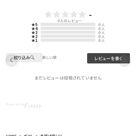
-
0
人のレビュー
★5
0
人
★4
0
人
★3
0
人
★2
0
人
★1
0
人
絞り込み
新しい順
レビューを書く
まだレビューは投稿されていません
Powered by
HOME
ギフト
手提げ袋(小)