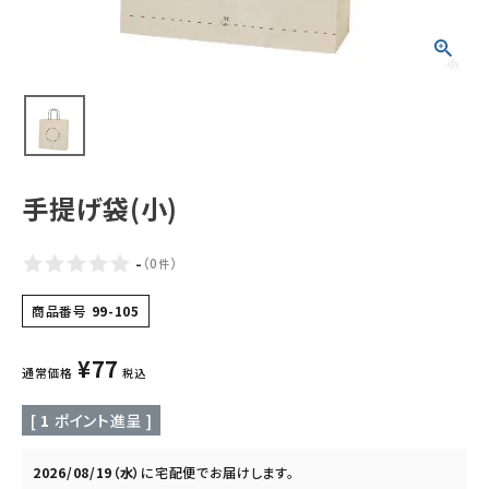
ギフトから探す
お試しセットから探す
定期便から探す
出雲のおもてなしシリーズから探す
手提げ袋(小)
長期保存食（非常食）から探す
-
（
0
）
件
まごころお赤飯・その他から探す
商品番号
99-105
¥
77
コンテンツ
通常価格
税込
[
1
ポイント進呈 ]
お知らせ
読み物
2026/08/19（水）
に
宅配便
でお届けします。