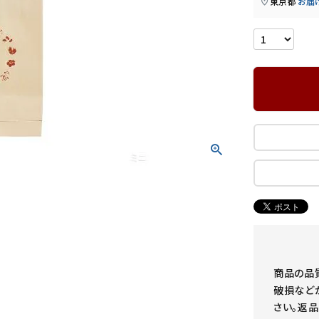
東京都
お届
ぷちっともち玄米
おかゆ（レトルト）
まごころお赤飯・その他
お試しセット
商品の品
破損など
さい。返品