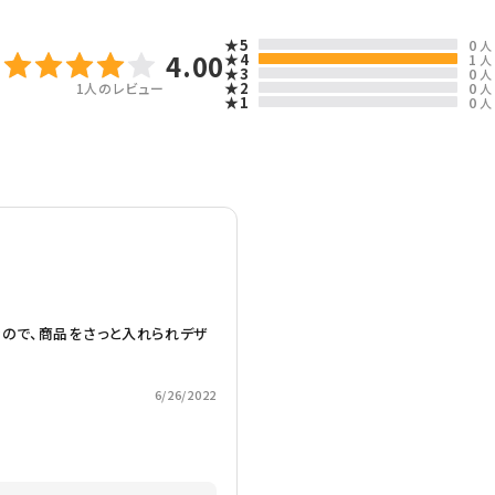
★5
0
人
4.00
★4
1
人
★3
0
人
★2
0
1
人のレビュー
人
★1
0
人
ので、商品をさっと入れられデザ
6/26/2022