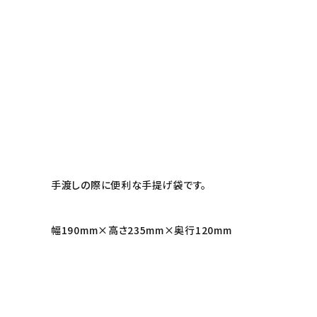
お知らせ
読み物
INFORMATION
ご利用ガイド
プライバシーポリシー
特定商取引法について
手渡しの際に便利な手提げ袋です。
お問い合わせ
幅190mm×高さ235mm×奥行120mm