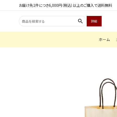
お届け先1件につき6,000円（税込）以上のご購入で送料無料
search
詳細
ホーム
search
ACCOUNT MENU
ようこそ ゲスト 様
meeting_room
person
ログイン
会員登録
商品カテゴリから探す