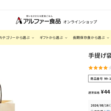
カテゴリーから選ぶ
ギフトから選ぶ
長期保存食から選ぶ
手提げ袋
2,000円～2,999円
安心米（アルファ
3,000円～3
化米）
長期保存食（非常食）
手提げ袋
BOX
サクッとライス
商品番号
99-
出雲のおもてなし（お赤飯・おこわ）
¥
44
通常価格
2026/08/16