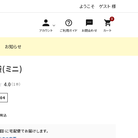
ようこそ ゲスト 様
0
アカウント
ご利用ガイド
お問合わせ
カート
お知らせ
(ミニ)
,999円
安心米クイック
4,000円～4,999円
おかゆ（レトル
5,000円以上
からだを想う
（アルファ化米）
ト）
野菜スープ
アソートギフト
4.0
（
1
）
件
おこげ（ライスス
お米de安心 米
ナック）
粉のクッキー
104
長期保存食（非常食）
税込
（日）
に
宅配便
でお届けします。