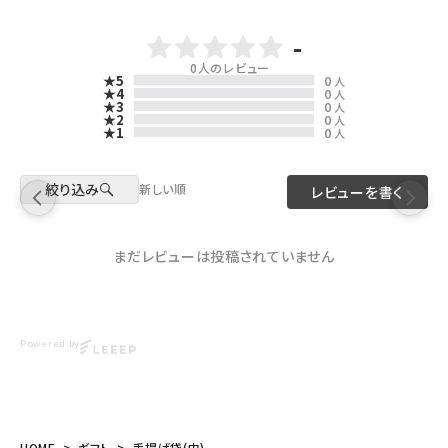
-
0
人のレビュー
★5
0
人
★4
0
人
★3
0
人
★2
0
人
★1
0
人
絞り込み
新しい順
レビューを書く
まだレビューは投稿されていません
Powered by
HOME
ギフト
手提げ袋(中)