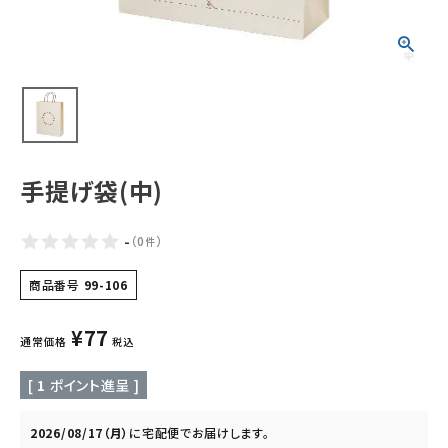
ギフトから探す
お試しセットから探す
定期便から探す
出雲のおもてなしシリーズから探す
手提げ袋(中)
長期保存食（非常食）から探す
-
（
0
）
件
まごころお赤飯・その他から探す
商品番号
99-106
¥
77
コンテンツ
通常価格
税込
[
1
ポイント進呈 ]
お知らせ
読み物
2026/08/17（月）
に
宅配便
でお届けします。