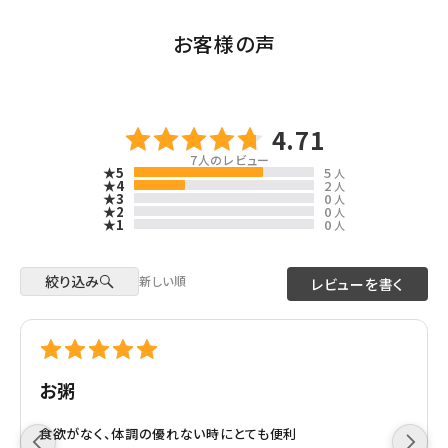
お客様の声
4.71
7
人のレビュー
★5
5
人
★4
2
人
★3
0
人
★2
0
人
★1
0
人
絞り込み
新しい順
レビューを書く
お粥
食欲がなく、体調の優れない時にとても便利