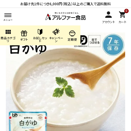
お届け先1件につき6,000円（税込）以上のご購入で送料無料
0
アカウント
カート
view_module
商品カテゴ
お試しセッ
キャンペー
search
ギフト
定期便
リ
ト
ン
ACCOUNT MENU
ようこそ ゲスト 様
meeting_room
person
ログイン
会員登録
商品カテゴリから探す
キャンペーン・季節商品・
数量限定から探す