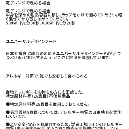
電子レンジで温める場合
電子レンジで温める場合
中身を深めの耐熱容器に移し、ラップをかけて温めてください。軽
く混ぜてから召しあがってください。
500W：約1分30秒、600W：約1分20秒
ユニバーサルデザインフード
日本介護食協議会の定めるユニバーサルデザインフードの『舌で
つぶせる』に相当するよう、かたさと粘度を調整しています。
アレルギー対策で、誰でも安心して食べられる
食物アレルギーをお持ちの方にも配慮した、
特定原材料等（28品目）不使用商品
●特定原材料等28品目を使用しておりません。
●表示義務8品目については、アレルギー物質の自主検査を実施
しています。
●より安全・安心をお届けするため、製造工場ラインのアレルギー
物質（表示義務8品目）のふき取り検査を定期的に実施し、アレル