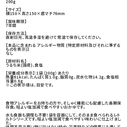
200g
【サイズ】
横150×高さ150×底マチ76mm
【賞味期限】
7年間
【保存方法】
直射日光、高温多湿を避けて常温で保存してください。
【本品に含まれる アレルギー物質 (特定原材料及びそれに準ずる
ものを表示)】
なし
【原材料名】
うるち米(国産)、食塩
【栄養成分表示】:1袋（200g）あたり
熱量61kcal、たんぱく質1.0g、脂質0g、炭水化物14.2g、食塩相
当量0.6g
※この表示値は、目安です。
食物アレルギーをお持ちの方や、そしゃく機能にも配慮した長期保
存食。程よい塩加減で食べやすいおかゆです。
水も食器も調理も不要！袋を容器にして、そのまま食べられるレト
ルトシリーズです。程よい塩加減で食べやすい味わいに仕上げまし
た。
体調不良で買い物に行けない時や、災害時などの備蓄にも適して