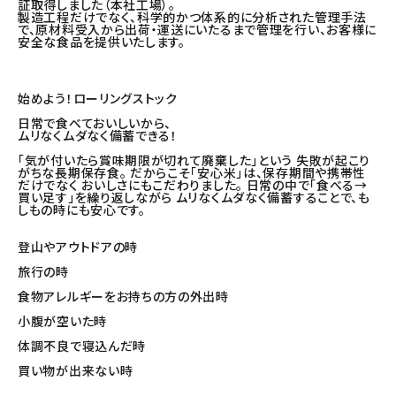
証取得しました（本社工場）。
製造工程だけでなく、科学的かつ体系的に分析された管理手法
で、原材料受入から出荷・運送にいたるまで管理を行い、お客様に
安全な食品を提供いたします。
始めよう！ローリングストック
日常で食べておいしいから、
ムリなくムダなく備蓄できる！
「気が付いたら賞味期限が切れて廃棄した」という 失敗が起こり
がちな長期保存食。 だからこそ「安心米」は、保存期間や携帯性
だけでなく おいしさにもこだわりました。 日常の中で「食べる→
買い足す」を繰り返しながら ムリなくムダなく備蓄することで、も
しもの時にも安心です。
登山やアウトドアの時
旅行の時
食物アレルギーをお持ちの方の外出時
小腹が空いた時
体調不良で寝込んだ時
買い物が出来ない時