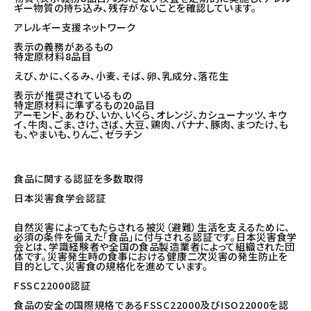
ギー物質の持ち込み、残存がないことを確認しています。
アレルギー支援ネットワーク
表示の義務があるもの
特定原材料8品目
えび、かに、くるみ、小麦、そば、卵、乳成分、落花生
表示が推奨されているもの
特定原材料に準ずるもの20品目
アーモンド、あわび、いか、いくら、オレンジ、カシューナッツ、キウ
イ、牛肉、ごま、さけ、さば、大豆、鶏肉、バナナ、豚肉、まつたけ、も
も、やまいも、りんご、ゼラチン
食品に関する認証を多数取得
日本災害食学会認証
自然災害によってもたらされる被災（避難）生活を支えるために、
必須の条件を備えた「食品」に付与される認証です。日本災害食学
会とは、学識経験者や全国の食品製造業者によって組織された団
体です。災害発生時の食事における健康二次災害の発生防止を
目的として、災害食の規格化を進めています。
FSSC22000認証
食品の安全の国際規格であるFSSC22000及びISO22000を認