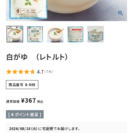
ギフトから探す
お試しセットから探す
定期便から探す
出雲のおもてなしシリーズから探す
白がゆ （レトルト）
長期保存食（非常食）から探す
4.7
（
7
）
件
まごころお赤飯・その他から探す
商品番号
8-005
¥
367
コンテンツ
通常価格
税込
[
4
ポイント進呈 ]
お知らせ
読み物
2026/08/18（火）
に
宅配便
でお届けします。