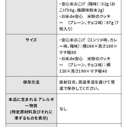
・安心米おこげ （梅味）：52g（お
こげ50g、梅調味粉末2g）
・お米de安心 米粉のクッキ
ー （プレーン、チョコ味）：67g（7
枚入り）
サイズ
・安心米おこげ （コンソメ味、カレ
ー味、梅味）：横160×高さ180×
マチ幅80
・お米de安心 米粉のクッキ
ー （プレーン、チョコ味）：横
120×高さ190×マチ幅40
保存方法
直射日光、高温多湿を避けて常
温で保存してください。
本品に含まれる アレルギ
ー物質
なし
(特定原材料及びそれに
準ずるものを表示)