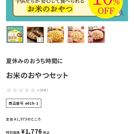
ギフトから探す
お試しセットから探す
定期便から探す
出雲のおもてなしシリーズから探す
夏休みのおうち時間に
長期保存食（非常食）から探す
お米のおやつセット
まごころお赤飯・その他から探す
-
（
0
）
件
コンテンツ
商品番号
e61h-1
お知らせ
¥
1,973
のところ
定価
読み物
¥
1,776
特別価格
税込