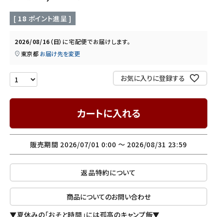
INFORMATION
[
18
ポイント進呈 ]
ご利用ガイド
2026/08/16（日）
に
宅配便
でお届けします。
東京都
お届け先を変更
プライバシーポリシー
特定商取引法について
お気に入りに登録する
お問い合わせ
カートに入れる
販売期間
2026/07/01 0:00
〜
2026/08/31 23:59
返品特約について
商品についてのお問い合わせ
▼夏休みの「おそと時間」には孤高のキャンプ飯▼