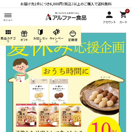
お届け先1件につき6,000円（税込）以上のご購入で送料無料
0
アカウント
カート
view_module
商品カテゴ
お試しセッ
キャンペー
search
ギフト
定期便
リ
ト
ン
ACCOUNT MENU
ようこそ ゲスト 様
meeting_room
person
ログイン
会員登録
商品カテゴリから探す
キャンペーン・季節商品・
数量限定から探す