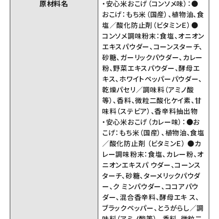
原材料名
・安心米おこげ（コンソメ味）：●
おこげ：もち米（国産）、植物油、食
塩／酸化防止剤（ビタミンＥ）●
コンソメ調味粉末：食塩、オニオン
エキスパウダー、コーンスターチ、
砂糖、ガーリックパウダー、カレー
粉、野菜エキスパウダー、酵母エ
キス、ホワイトペッパーパウダー、
乾燥パセリ／調味料（アミノ酸
等）、香料、微粒二酸化ケイ素、甘
味料（ステビア）、香辛料抽出物
・安心米おこげ（カレー味）：●お
こげ：もち米（国産）、植物油、食塩
／酸化防止剤 （ビタミンＥ） ●カ
レー調味粉末：食塩、カレー粉、オ
ニオンエキスパ ウダー、コーンス
ターチ、砂糖、ターメリックパウダ
ー、ク ミンパウダー、ココアパウ
ダー、混合香辛料、酵母エキ ス、
ブラックペッパー、とうがらし／調
味料（アミノ酸等）、 香料、微粒二