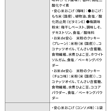
酸化ケイ素
・安心米おこげ（梅味）：●おこげ：
もち米（国産）、植物油、食塩／酸
化防止剤（ビタミンＥ）●梅調味
粉末：梅干しペースト、調味しそ、
デキストリン、食塩／酸味料
・お米de安心 米粉のクッキー
（プレーン）：米粉（米（国産））、コ
コナッツオイル、てんさい含蜜糖、
食物繊維、水煮ひよこ豆、ホワイト
ソルガム、食塩／ベーキングパウ
ダー
・お米de安心 米粉のクッキー
（チョコ味）：米粉（米（国産））、コ
コナッツオイル、てんさい含蜜糖、
食物繊維、水煮ひよこ豆、ココア
パウダー、食塩／ベーキングパウ
ダー
・安心米おこげ（コンソメ味）：1袋