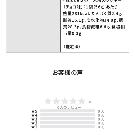
（チョコ味）：1袋（56g）あたり
熱量281kcal、たんぱく質2.4g、
脂質16.1g、炭水化物34.8g、糖
質28.3g、食物繊維6.6g、食塩相
当量0.3g
（推定値）
お客様の声
-
0
人のレビュー
★5
0
人
★4
0
人
★3
0
人
★2
0
人
★1
0
人