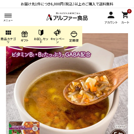
お届け先1件につき6,000円（税込）以上のご購入で送料無料
0
アカウント
カート
view_module
商品カテゴ
お試しセッ
キャンペー
search
ギフト
定期便
リ
ト
ン
ACCOUNT MENU
ようこそ ゲスト 様
meeting_room
person
ログイン
会員登録
商品カテゴリから探す
キャンペーン・季節商品・
数量限定から探す