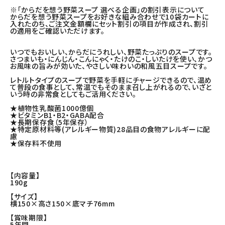
※「からだを想う野菜スープ 選べる企画」の割引表示について
からだを想う野菜スープをお好きな組み合わせで10袋カートに
入れたのち、ご注文金額欄にセット割引の項目が作成され、割引
の適用をご確認いただけます。
いつでもおいしい、からだにうれしい、野菜たっぷりのスープです。
さつまいも・にんじん・こんにゃく・たけのこ・しいたけを使い、かつ
お風味の旨みが効いた、やさしい味わいの和風五目スープです。
レトルトタイプのスープで野菜を手軽にチャージできるので、温め
て普段の食事として、常温でもそのまま召し上がれるので、いざと
いう時の非常食としてもご活用ください。
★植物性乳酸菌1000億個
★ビタミンB1・B2・GABA配合
★長期保存食（5年保存）
★特定原材料等(アレルギー物質)28品目の食物アレルギーに配
慮
★保存料不使用
【内容量】
190g
【サイズ】
横150×高さ150×底マチ76mm
【賞味期限】
5年間