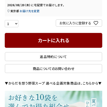
2026/08/20（木）
に
宅配便
でお届けします。
INFORMATION
東京都
お届け先を変更
ご利用ガイド
お気に入りに登録する
プライバシーポリシー
特定商取引法について
カートに入れる
お問い合わせ
返品特約について
商品についてのお問い合わせ
▼からだを想う野菜スープ 選べる企画対象商品は、こちらから▼