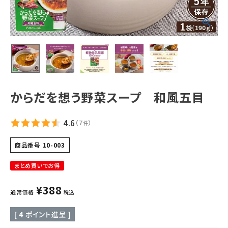
ギフトから探す
お試しセットから探す
定期便から探す
出雲のおもてなしシリーズから探す
からだを想う野菜スープ 和風五目
長期保存食（非常食）から探す
4.6
（
7
）
件
まごころお赤飯・その他から探す
商品番号
10-003
まとめ買いでお得
コンテンツ
¥
388
通常価格
税込
お知らせ
[
4
ポイント進呈 ]
読み物