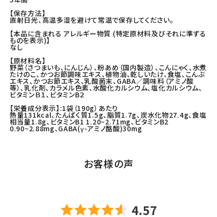
【保存方法】
直射日光、高温多湿を避けて常温で保存してください。
【本品に含まれる アレルギー物質 (特定原材料及びそれに準ずる
ものを表示)】
なし
【原材料名】
野菜（さつまいも、にんじん）、粉あめ（国内製造）、こんにゃく、水煮
たけのこ、かつお節調味エキス、植物油、乾しいたけ、食塩、こんぶ
エキス、かつお節エキス、乳酸菌末、GABA／調味料（アミノ酸
等）、乳化剤、カラメル色素、水酸化カルシウム、塩化カルシウム、
ビタミンＢ１、ビタミンB２
【栄養成分表示】:1袋（190g）あたり
熱量131kcal、たんぱく質1.5g、脂質1.7g、炭水化物27.4g、食塩
相当量1.8g、ビタミンB1 1.20~2.71mg、ビタミンB2
0.90~2.88mg、GABA(γ-アミノ酪酸)30mg
お客様の声
4.57