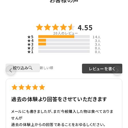
4.55
20
人のレビュー
★5
14
人
★4
3
人
★3
3
人
★2
0
人
★1
0
人
絞り込み
新しい順
レビューを書く
過去の体験より回答をさせていただきます
メールにも書きましたが、まだ今般購入した物は食べておりま
せんが
過去の体験上からの回答であることをおゆるしください。