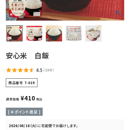
ギフトから探す
お試しセットから探す
定期便から探す
出雲のおもてなしシリーズから探す
安心米 白飯
長期保存食（非常食）から探す
4.5
（
20
）
件
まごころお赤飯・その他から探す
商品番号
7-019
¥
410
コンテンツ
通常価格
税込
[
4
ポイント進呈 ]
お知らせ
読み物
2026/08/18（火）
に
宅配便
でお届けします。