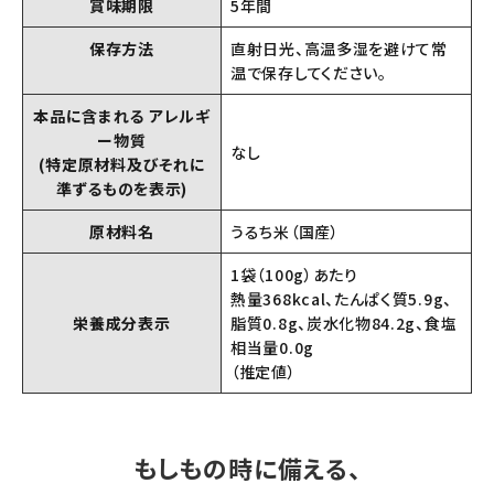
賞味期限
5年間
保存方法
直射日光、高温多湿を避けて常
温で保存してください。
本品に含まれる アレルギ
ー物質
なし
(特定原材料及びそれに
準ずるものを表示)
原材料名
うるち米（国産）
1袋（100g）あたり
熱量368kcal、たんぱく質5.9g、
栄養成分表示
脂質0.8g、炭水化物84.2g、食塩
相当量0.0g
（推定値）
もしもの時に備える、