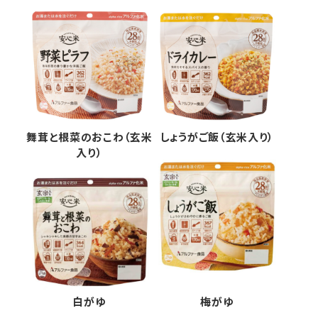
舞茸と根菜のおこわ（玄米
しょうがご飯（玄米入り）
入り）
白がゆ
梅がゆ