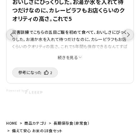
おいしさにびっくりした。お湯か水を入れて待
つだけなのに、カレーピラフもお店くらいのク
オリティの高さ。これで5
災害訓練でこちらの五目ご飯を初めて食べて、おいしさにびっく
りした。お湯か水を入れて待つだけなのに、カレーピラフもお店
くらいのクオリティの高さ。これで5年間も保存できるなんてすば
らしい。軽くてかさばらないので場所も取らない。災害だけでな
続きを見る
く病気の時も家にあると良いと思う。皆さんにおすすめしたい。
購入済み
7/20/2025
参考になった️
2
Powered by
HOME
商品カテゴリ
長期保存食（非常食）
備えて安心 お米の18食セット