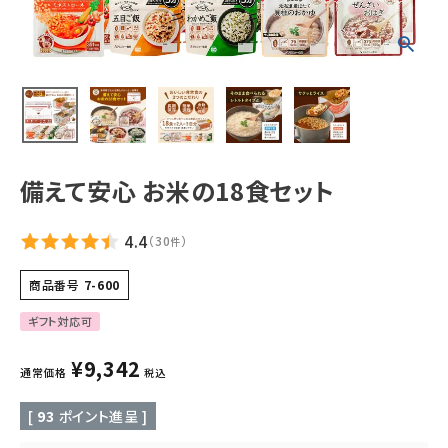
ギフトから探す
お試しセットから探す
定期便から探す
出雲のおもてなしシリーズから探す
備えて安心 お米の18食セット
長期保存食（非常食）から探す
4.4
（
30
）
件
まごころお赤飯・その他から探す
商品番号
7-600
ギフト対応可
コンテンツ
¥
9,342
通常価格
税込
お知らせ
[
93
ポイント進呈 ]
読み物