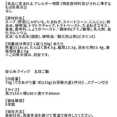
【本品に含まれる アレルギー物質 (特定原材料及びそれに準ずる
ものを表示)】
なし
【原材料名】
スープ：野菜(じゃがいも、たまねぎ、スイートコーン、にんじん)、粉
あめ、植物油、トマトケチャップ、トマトペースト、たまねぎエキス、
食塩、香辛料、しょうがペースト／調味料(アミノ酸等)、乳化剤、塩
化カルシウム
玄米：もち玄米(国産)、植物油／酸化防止剤(ビタミンE)
【栄養成分表示】:1袋（190g）あたり
熱量351kcal、たんぱく質4.5g、脂質13.3g、炭水化物53.4g、食
塩相当量2.0g
※この表示値は、目安です。
安心米クイック 五目ご飯
【内容量】
70g（できあがり量：約220g(お茶碗大盛1杯分)）、スプーン付き
【サイズ】
高さ150×横160×底マチ84mm
【賞味期限】
5年間
【保存方法】
直射日光、高温多湿を避けて常温で保存してください。