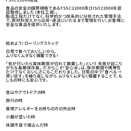
食品の安全の国際規格であるFSSC22000及びISO22000を認
証取得しました（本社工場）。
製造工程だけでなく、科学的かつ体系的に分析された管理手法
で、原材料受入から出荷・運送にいたるまで管理を行い、お客様に
安全な食品を提供いたします。
始めよう！ローリングストック
日常で食べておいしいから、
ムリなくムダなく備蓄できる！
「気が付いたら賞味期限が切れて廃棄した」という 失敗が起こり
がちな長期保存食。 だからこそ「安心米」は、保存期間や携帯性
だけでなく おいしさにもこだわりました。 日常の中で「食べる→
買い足す」を繰り返しながら ムリなくムダなく備蓄することで、も
しもの時にも安心です。
登山やアウトドアの時
旅行の時
食物アレルギーをお持ちの方の外出時
小腹が空いた時
体調不良で寝込んだ時