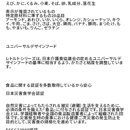
えび、かに、くるみ、小麦、そば、卵、乳成分、落花生
表示が推奨されているもの
特定原材料に準ずるもの20品目
アーモンド、あわび、いか、いくら、オレンジ、カシューナッツ、キウ
イ、牛肉、ごま、さけ、さば、大豆、鶏肉、バナナ、豚肉、まつたけ、も
も、やまいも、りんご、ゼラチン
ユニバーサルデザインフード
レトルトシリーズは、日本介護食協議会の定めるユニバーサルデ
ザインフードの基準に相当するよう、かたさと粘度を調整していま
す。
食品に関する認証を多数取得しているから安心
日本災害食学会認証
自然災害によってもたらされる被災（避難）生活を支えるために、
必須の条件を備えた「食品」に付与される認証です。日本災害食学
会とは、学識経験者や全国の食品製造業者によって組織された団
体です。災害発生時の食事における健康二次災害の発生防止を
目的として、災害食の規格化を進めています。
FSSC22000認証