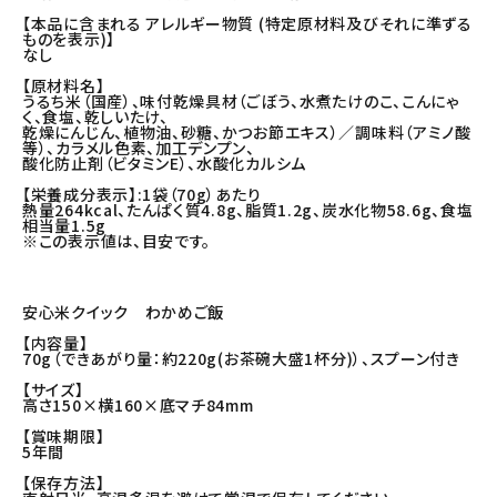
【本品に含まれる アレルギー物質 (特定原材料及びそれに準ずる
ものを表示)】
なし
【原材料名】
うるち米（国産）、味付乾燥具材（ごぼう、水煮たけのこ、こんにゃ
く、食塩、乾しいたけ、
乾燥にんじん、植物油、砂糖、かつお節エキス）／調味料（アミノ酸
等）、カラメル色素、加工デンプン、
酸化防止剤（ビタミンE）、水酸化カルシム
【栄養成分表示】:1袋（70g）あたり
熱量264kcal、たんぱく質4.8g、脂質1.2g、炭水化物58.6g、食塩
相当量1.5g
※この表示値は、目安です。
安心米クイック わかめご飯
【内容量】
70g（できあがり量：約220g(お茶碗大盛1杯分)）、スプーン付き
【サイズ】
高さ150×横160×底マチ84mm
【賞味期限】
5年間
【保存方法】