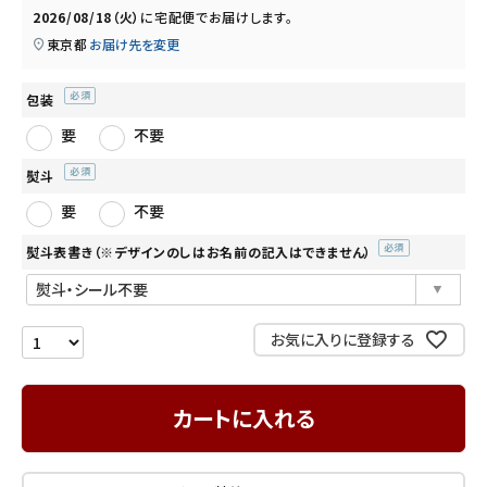
2026/08/18（火）
に
宅配便
でお届けします。
INFORMATION
東京都
お届け先を変更
ご利用ガイド
包装
(必
プライバシーポリシー
要
不要
須)
特定商取引法について
熨斗
(必
お問い合わせ
要
不要
須)
熨斗表書き（※デザインのしはお名前の記入はできません）
(必
須)
お気に入りに登録する
カートに入れる