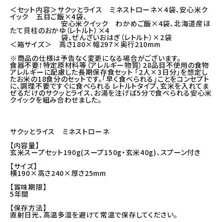
＜セット内容＞サクッとライス ミネストローネ×4袋、安心米ク
イック 五目ご飯×4袋、
安心米クイック わかめご飯×4袋、北海道産ほ
たて貝柱のおかゆ（レトルト）×4
袋、ぜんざいおはぎ（レトルト）×2袋
＜箱サイズ＞ 高さ180×幅297×奥行210mm
※商品の仕様は予告なく変更になる場合がございます。
食器不要！特定原材料等（アレルギー物質）28品目不使用の食物
アレルギーに配慮した長期保存食セット 「2人×3日分」を想定し
たお米の18食分のセットです。「早く食べられる」ことをコンセプト
に、調理不要ですぐに食べられる レトルトタイプ、玄米を入れてま
ぜるだけのサクッとライス、お湯を注げば5分で食べられる安心米
クイックを組み合わせました。
サクッとライス ミネストローネ
【内容量】
玄米スープセット190g(スープ150g・玄米40g)、スプーン付き
【サイズ】
横190×高さ240×厚さ25mm
【賞味期限】
5年間
【保存方法】
直射日光、高温多湿を避けて常温で保存してください。