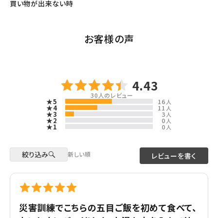
買い物が出来ない時
お客様の声
4.43
30
人のレビュー
★5
16
人
★4
11
人
★3
3
人
★2
0
人
★1
0
人
絞り込み
新しい順
レビューを書く
災害訓練でこちらの五目ご飯を初めて食べて、