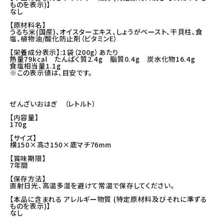
ものを表示)】
なし
【原材料名】
うるち米(国産)、オイスターエキス、しょうがペースト、干貝柱、食
塩、植物油/酸化防止剤（ビタミンE）
【栄養成分表示】:1袋（200g）あたり
熱量79kcal たんぱく質2.4g 脂質0.4g 炭水化物16.4g
食塩相当量1.1g
※この表示値は、目安です。
ぜんざいおはぎ （レトルト）
【内容量】
170g
【サイズ】
横150×高さ150×底マチ76mm
【賞味期限】
7年間
【保存方法】
直射日光、高温多湿を避けて常温で保存してください。
【本品に含まれる アレルギー物質 (特定原材料及びそれに準ずる
ものを表示)】
なし