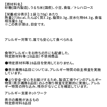
【原材料名】
砂糖(国内製造)、うるち米(国産)、小豆、食塩／トレハロース
【栄養成分表示】:1袋（170g）あたり
熱量273kcal、たんぱく質3.2g、脂質0.3g、炭水化物64.3g、食塩
相当量0.3g
※この表示値は、目安です。
アレルギー対策で、誰でも安心して食べられる
食物アレルギーをお持ちの方にも配慮した、
特定原材料等（28品目）不使用商品
●特定原材料等28品目を使用しておりません。
●表示義務8品目については、アレルギー物質の自主検査を実施
しています。
●より安全・安心をお届けするため、製造工場ラインのアレルギー
物質（表示義務8品目）のふき取り検査を定期的に実施し、アレル
ギー物質の持ち込み、残存がないことを確認しています。
アレルギー支援ネットワーク
表示の義務があるもの
特定原材料8品目