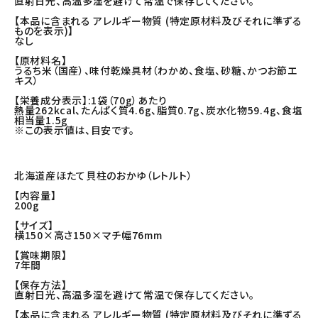
直射日光、高温多湿を避けて常温で保存してください。
【本品に含まれる アレルギー物質 (特定原材料及びそれに準ずる
ものを表示)】
なし
【原材料名】
うるち米（国産）、味付乾燥具材（わかめ、食塩、砂糖、かつお節エ
キス）
【栄養成分表示】:1袋（70g）あたり
熱量262kcal、たんぱく質4.6g、脂質0.7g、炭水化物59.4g、食塩
相当量1.5g
※この表示値は、目安です。
北海道産ほたて貝柱のおかゆ（レトルト）
【内容量】
200g
【サイズ】
横150×高さ150×マチ幅76mm
【賞味期限】
7年間
【保存方法】
直射日光、高温多湿を避けて常温で保存してください。
【本品に含まれる アレルギー物質 (特定原材料及びそれに準ずる