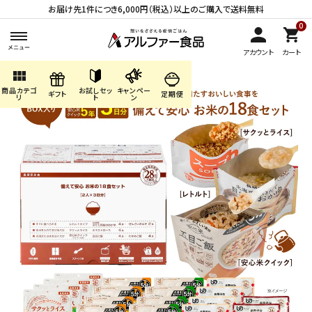
お届け先1件につき6,000円（税込）以上のご購入で送料無料
0
アカウント
カート
view_module
商品カテゴ
お試しセッ
キャンペー
search
ギフト
定期便
リ
ト
ン
ACCOUNT MENU
ようこそ ゲスト 様
meeting_room
person
ログイン
会員登録
商品カテゴリから探す
キャンペーン・季節商品・
数量限定から探す