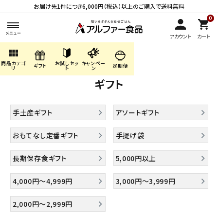
お届け先1件につき6,000円（税込）以上のご購入で送料無料
0
アカウント
カート
view_module
HOME
ギフト
商品カテゴ
お試しセッ
キャンペー
search
ギフト
定期便
リ
ト
ン
ギフト
ACCOUNT MENU
手土産ギフト
アソートギフト
ようこそ ゲスト 様
おもてなし定番ギフト
手提げ袋
meeting_room
person
ログイン
会員登録
長期保存食ギフト
5,000円以上
商品カテゴリから探す
4,000円～4,999円
3,000円～3,999円
キャンペーン・季節商品・
2,000円～2,999円
数量限定から探す