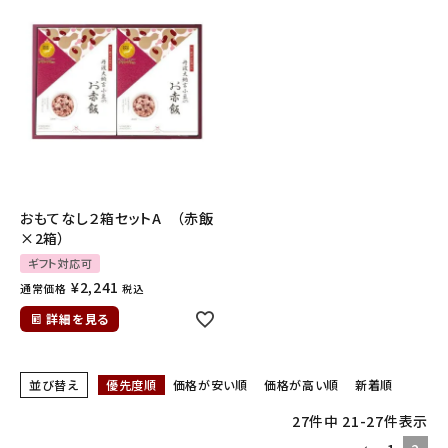
おもてなし２箱セットA （赤飯
×2箱）
ギフト対応可
¥
2,241
通常価格
税込
詳細を見る
並び替え
優先度順
価格が安い順
価格が高い順
新着順
27
件中
21
-
27
件表示