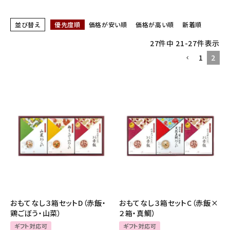
ギフトから探す
並び替え
優先度順
価格が安い順
価格が高い順
新着順
お試しセットから探す
27
件中
21
-
27
件表示
1
2
定期便から探す
出雲のおもてなしシリーズから探す
長期保存食（非常食）から探す
まごころお赤飯・その他から探す
コンテンツ
お知らせ
おもてなし３箱セットD（赤飯・
おもてなし３箱セットC（赤飯×
鶏ごぼう・山菜）
２箱・真鯛）
読み物
ギフト対応可
ギフト対応可