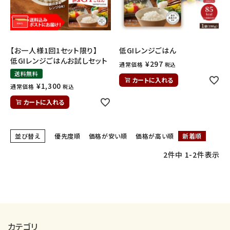
ギフトから探す
お試しセットから探す
【お一人様1回1セット限り】
低GIレンジごはん
低GIレンジごはんお試しセット
¥
297
通常価格
税込
定期便から探す
送料無料
カートに入れる
¥
1,300
通常価格
税込
出雲のおもてなしシリーズから探す
カートに入れる
長期保存食（非常食）から探す
並び替え
優先度順
価格が安い順
価格が高い順
新着順
まごころお赤飯・その他から探す
2
件中
1
-
2
件表示
コンテンツ
お知らせ
読み物
カテゴリ