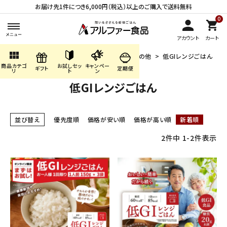
お届け先1件につき6,000円（税込）以上のご購入で送料無料
0
アカウント
カート
view_module
HOME
商品カテゴリ
まごころお赤飯・その他
低GIレンジごはん
商品カテゴ
お試しセッ
キャンペー
search
ギフト
定期便
リ
ト
ン
低GIレンジごはん
ACCOUNT MENU
並び替え
優先度順
価格が安い順
価格が高い順
新着順
ようこそ ゲスト 様
2
件中
1
-
2
件表示
meeting_room
person
ログイン
会員登録
商品カテゴリから探す
キャンペーン・季節商品・
数量限定から探す