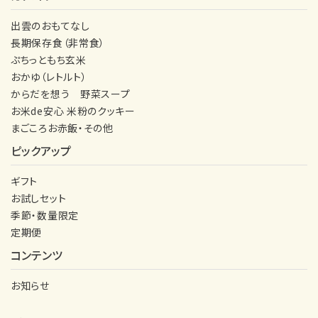
INFORMATION
出雲のおもてなし
長期保存食（非常食）
ご利用ガイド
ぷちっともち玄米
おかゆ（レトルト）
プライバシーポリシー
からだを想う 野菜スープ
特定商取引法について
お米de安心 米粉のクッキー
まごころお赤飯・その他
お問い合わせ
ピックアップ
ギフト
お試しセット
季節・数量限定
定期便
コンテンツ
お知らせ