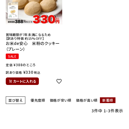
INFORMATION
ご利用ガイド
プライバシーポリシー
賞味期限が7年未満になるため
【訳あり特価 約15%OFF】
お米de安心 米粉のクッキー
特定商取引法について
（プレーン）
お問い合わせ
SALE
¥
388
のところ
定価
¥
330
訳あり価格
税込
カートに入れる
並び替え
優先度順
価格が安い順
価格が高い順
新着順
3
件中
1
-
3
件表示