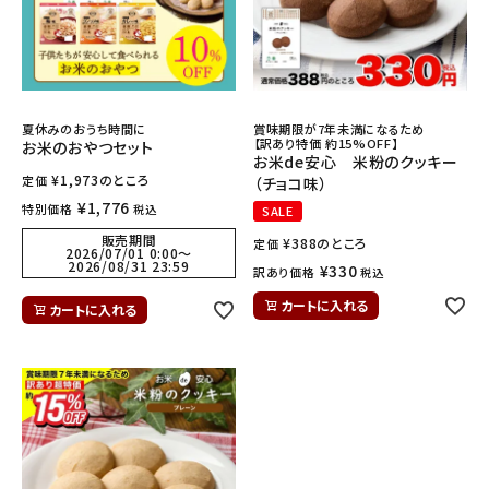
ギフトから探す
お試しセットから探す
夏休みのおうち時間に
賞味期限が7年未満になるため
定期便から探す
【訳あり特価 約15%OFF】
お米のおやつセット
お米de安心 米粉のクッキー
¥
1,973
のところ
定価
（チョコ味）
出雲のおもてなしシリーズから探す
¥
1,776
特別価格
税込
SALE
販売期間
¥
388
のところ
定価
長期保存食（非常食）から探す
2026/07/01 0:00
〜
2026/08/31 23:59
¥
330
訳あり価格
税込
カートに入れる
まごころお赤飯・その他から探す
カートに入れる
コンテンツ
お知らせ
読み物