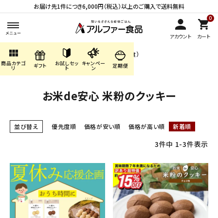
お届け先1件につき6,000円（税込）以上のご購入で送料無料
0
アカウント
カート
view_module
HOME
商品カテゴリ
長期保存食（非常食）
商品カテゴ
お試しセッ
キャンペー
search
お米de安心 米粉のクッキー
ギフト
定期便
リ
ト
ン
お米de安心 米粉のクッキー
ACCOUNT MENU
ようこそ ゲスト 様
並び替え
優先度順
価格が安い順
価格が高い順
新着順
meeting_room
person
ログイン
会員登録
3
件中
1
-
3
件表示
商品カテゴリから探す
キャンペーン・季節商品・
数量限定から探す