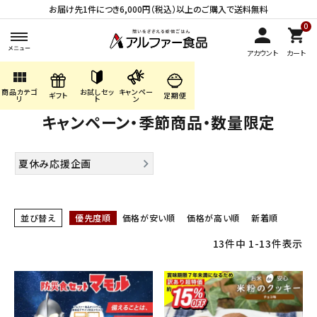
お届け先1件につき6,000円（税込）以上のご購入で送料無料
0
アカウント
カート
view_module
HOME
キャンペーン・季節商品・数量限定
商品カテゴ
お試しセッ
キャンペー
search
ギフト
定期便
リ
ト
ン
キャンペーン・季節商品・数量限定
ACCOUNT MENU
夏休み応援企画
ようこそ ゲスト 様
meeting_room
person
ログイン
会員登録
並び替え
優先度順
価格が安い順
価格が高い順
新着順
13
件中
1
-
13
件表示
商品カテゴリから探す
キャンペーン・季節商品・
数量限定から探す