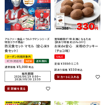
ギフトから探す
お試しセットから探す
定期便から探す
アルファー食品×ウルトラマンシリーズ
賞味期限が7年未満になるため
出雲のおもてなしシリーズから探す
特別コラボ商品！
【訳あり特価 約15%OFF】
防災食セット マモル （安心米9
お米de安心 米粉のクッキー
食セット）
（チョコ味）
長期保存食（非常食）から探す
クーポン利用対象外
SALE
ギフト対応可
NEW
送料無料
¥
388
のところ
定価
まごころお赤飯・その他から探す
¥
5,000
通常価格
税込
¥
330
訳あり価格
税込
販売期間
2026/06/29 0:00
〜
カートに入れる
コンテンツ
2026/09/30 23:59
詳細を見る
お知らせ
読み物