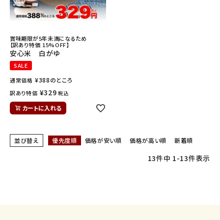
賞味期限が5年未満になるため
【訳あり特価 15%OFF】
安心米 白がゆ
SALE
¥
388
のところ
通常価格
¥
329
訳あり特価
税込
カートに入れる
並び替え
優先度順
価格が安い順
価格が高い順
新着順
13
件中
1
-
13
件表示