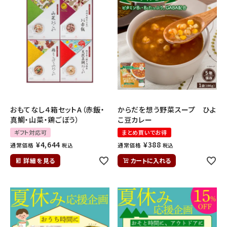
おもてなし４箱セットA（赤飯・
からだを想う野菜スープ ひよ
真鯛・山菜・鶏ごぼう）
こ豆カレー
ギフト対応可
まとめ買いでお得
¥
4,644
¥
388
通常価格
通常価格
税込
税込
詳細を見る
カートに入れる