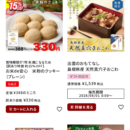
INFORMATION
ご利用ガイド
プライバシーポリシー
特定商取引法について
お問い合わせ
賞味期限が7年未満になるため
出雲のおもてなし
【訳あり特価 約15%OFF】
島根県産 天然真穴子おこわ
お米de安心 米粉のクッキー
（プレーン）
ギフト対応可
¥
1,539
通常価格
SALE
税込
販売期間
¥
388
のところ
定価
2026/06/01 0:00
〜
¥
330
訳あり価格
税込
詳細を見る
カートに入れる